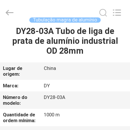
Diya
Industrial
Equipment
Co.,
Ltd..
Tubulação magra de alumínio
All
Rights
Reserved.
DY28-03A Tubo de liga de
CASA
prata de alumínio industrial
PRODUTOS
OD 28mm
SOBRE
Lugar de
China
origem:
NÓS
Marca:
DY
EXCURSÃO
Número do
DY28-03A
modelo:
DA
FÁBRICA
Quantidade de
1000 m
ordem mínima: