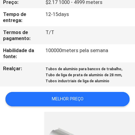
Preço:
$2.17 1000 - 4999 meters
CONTROLE
DA
Tempo de
12-15days
entrega:
QUALIDADE
Termos de
T/T
pagamento:
CONTACTE-
Habilidade da
100000meters pela semana
NOS
fonte:
Realçar:
,
Tubos de alumínio para bancos de trabalho
NOTÍCIA
,
Tubo de liga de prata de alumínio de 28 mm
Tubos industriais de liga de alumínio
CASOS
MELHOR PREÇO
PEÇA
UMAS
CITAÇÕES