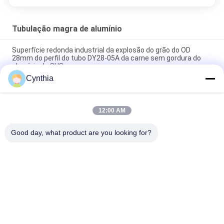
Tubulação magra de alumínio
Superfície redonda industrial da explosão do grão do OD
28mm do perfil do tubo DY28-05A da carne sem gordura do
alumínio do SUS
Cynthia
DY28-05A OD 28mm Anodizing Alloy Aluminium Lean Tube
Pipe For Racking System Linha de produção
12:00 AM
DY28-04A Ferramentas de tubos de alumínio ajustáveis para a
indústria
Good day, what product are you looking for?
Categorias populares
Todos
Conector Magro Do 
Tubo Magro
Tubo
Acessórios Para 
Trilha De Rolamento 
Tubos Magros
De Placon