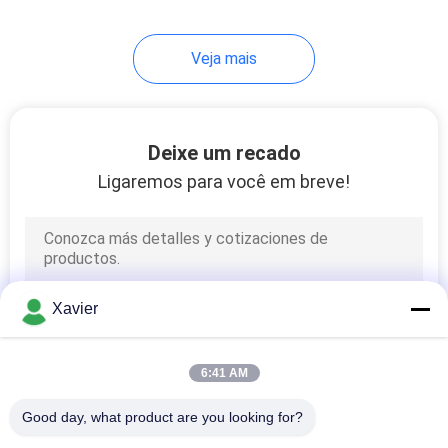
46
Veja mais
Rodas industriais do
rodízio
Deixe um recado
Ligaremos para você em breve!
53
Racks de fluxo
Xavier
6:41 AM
Good day, what product are you looking for?