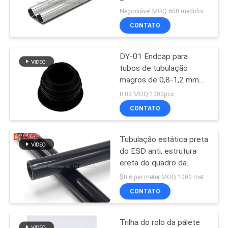
perfil do tubo DY28-05A
Negociável MOQ:600 medidores
da carne sem gordura do
MAPA
CONTATO
alumínio do SUS
93
DO
Tubulação magra de
DY-01 Endcap para
SITE
tubos de tubulação
alumínio
magros de 0,8-1,2 mm
de espessura
PRIVACY
0.03 MOQ:1000pcs
CONTATO
POLICY
Tubulação estática preta
20
do ESD anti, estrutura
ereta do quadro da
Tubulação magra
tubulação revestida
$0.6 per meter MOQ:1000 metros
plástica
CONTATO
Trilha do rolo da pálete