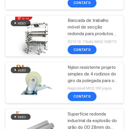
fecho da placa fixa
CONTROLE
CONTATO
DA
Bancada de trabalho
QUALIDADE
55
móvel de secção
redonda para produtos
Acessórios para
CONTACTE-
magros e mesa de
$215 10 -15sets MOQ:10SETS
tubos magros
trabalho
NOS
CONTATO
Nylon resistente projeto
NOTÍCIA
simples de 4 rodízios do
giro da polegada para o
124
CASOS
equipamento magro da
Negociável MOQ:100 jogos
tubulação
CONTATO
trilha do rolo
PEÇA
Superfície redonda
UMAS
industrial da explosão do
CITAÇÕES
grão do OD 28mm do