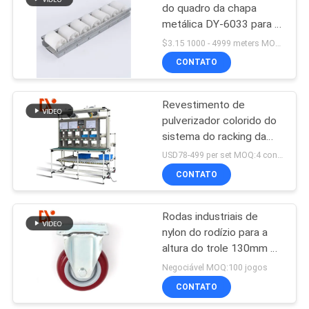
do quadro da chapa
metálica DY-6033 para o
129
sistema da cremalheira
$3.15 1000 - 4999 meters MOQ:1000M
de tubulação
Conector de
CONTATO
alumínio da
Revestimento de
tubulação
pulverizador colorido do
sistema do racking da
tubulação da tubulação
USD78-499 per set MOQ:4 conjuntos
para a oficina logística
CONTATO
50
Acessórios para
Rodas industriais de
nylon do rodízio para a
tubos de alumínio
altura do trole 130mm do
carro do impulso para
Negociável MOQ:100 jogos
produtos moventes
CONTATO