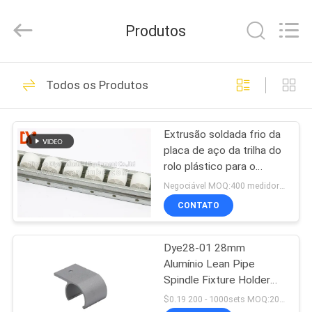
Diya
Industrial
Equipment
Produtos
Co.,
Ltd..
All
Rights
Reserved.
CASA
157
Todos os Produtos
tubo magro
PRODUTOS
Extrusão soldada frio da
placa de aço da trilha do
SOBRE
rolo plástico para o
NÓS
sistema da cremalheira
Negociável MOQ:400 medidores
de tubulação
CONTATO
164
EXCURSÃO
Conector magro do
Dye28-01 28mm
DA
Alumínio Lean Pipe
FÁBRICA
tubo
Spindle Fixture Holder
Fixação do fecho do
$0.19 200 - 1000sets MOQ:200 conjuntos