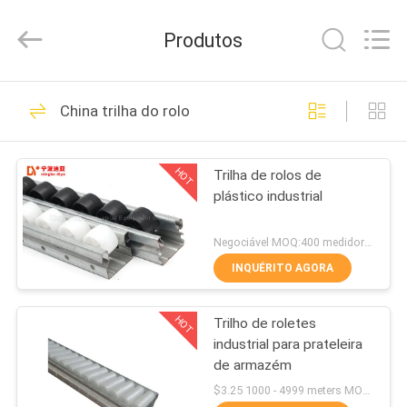
Diya
Industrial
Equipment
Produtos
Co.,
Ltd..
All
Rights
Reserved.
CASA
157
China trilha do rolo
tubo magro
PRODUTOS
HOT
Trilha de rolos de
plástico industrial
SOBRE
NÓS
Negociável MOQ:400 medidores
INQUÉRITO AGORA
164
EXCURSÃO
Conector magro do
HOT
Trilho de roletes
DA
industrial para prateleira
FÁBRICA
tubo
de armazém
$3.25 1000 - 4999 meters MOQ:1000M