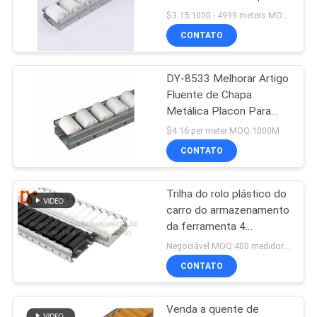
sistema da cremalheira
$3.15 1000 - 4999 meters MOQ:1000M
de tubulação
MAPA
CONTATO
93
DO
Tubulação magra de
DY-8533 Melhorar Artigo
SITE
Fluente de Chapa
alumínio
Metálica Placon Para
Área de Triagem da Linha
PRIVACY
$4.16 per meter MOQ:1000M
de Montagem
CONTATO
POLICY
Trilha do rolo plástico do
20
carro do armazenamento
da ferramenta 4
Tubulação magra
medidores peso leve da
Negociável MOQ:400 medidores
cor do comprimento de
CONTATO
multi
Venda a quente de