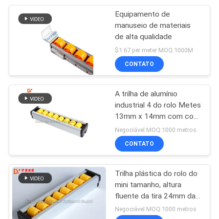
Equipamento de
46
manuseio de materiais
Rodas industriais do
de alta qualidade
$1.67 per meter MOQ:1000M
rodízio
CONTATO
A trilha de alumínio
industrial 4 do rolo Metes
13mm x 14mm com cor
53
amarela
Negociável MOQ:1000 metros
CONTATO
Racks de fluxo
Trilha plástica do rolo do
mini tamanho, altura
fluente da tira 24mm da
trilha do rolo da liga de
Negociável MOQ:1000 metros
alumínio