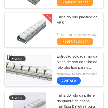
CONTROLE
INQUÉRITO AGORA
DA
HOT
Trilha do rolo plástico do
QUALIDADE
55
ABS
Acessórios para
CONTACTE-
$3.85 1000 - 4999 meters MOQ:1000M
tubos magros
NOS
INQUÉRITO AGORA
Extrusão soldada frio da
NOTÍCIA
placa de aço da trilha do
rolo plástico para o
124
CASOS
sistema da cremalheira
Negociável MOQ:400 medidores
de tubulação
CONTATO
trilha do rolo
PEÇA
Trilha do rolo da pálete
UMAS
do quadro da chapa
CITAÇÕES
metálica DY-6033 para o