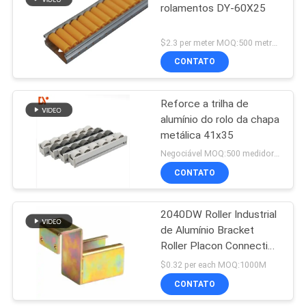
rolamentos DY-60X25
129
$2.3 per meter MOQ:500 metros.
Conector de
CONTATO
alumínio da
Reforce a trilha de
tubulação
alumínio do rolo da chapa
metálica 41x35
Negociável MOQ:500 medidores
CONTATO
50
Acessórios para
2040DW Roller Industrial
de Alumínio Bracket
tubos de alumínio
Roller Placon Connection
Joint Roller Track
$0.32 per each MOQ:1000M
Connector Placon Fluent
CONTATO
strip System