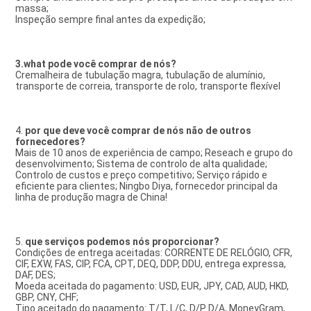
massa;
Inspeção sempre final antes da expedição;
3.what pode você comprar de nós?
Cremalheira de tubulação magra, tubulação de alumínio, 
transporte de correia, transporte de rolo, transporte flexível
4. 
por que deve você comprar de nós não de outros 
fornecedores?
Mais de 10 anos de experiência de campo; Reseach e grupo do 
desenvolvimento; Sistema de controlo de alta qualidade; 
Controlo de custos e preço competitivo; Serviço rápido e 
eficiente para clientes; Ningbo Diya, fornecedor principal da 
linha de produção magra de China!
5. 
que serviços podemos nós proporcionar?
Condições de entrega aceitadas: CORRENTE DE RELÓGIO, CFR, 
CIF, EXW, FAS, CIP, FCA, CPT, DEQ, DDP, DDU, entrega expressa, 
DAF, DES;
Moeda aceitada do pagamento: USD, EUR, JPY, CAD, AUD, HKD, 
GBP, CNY, CHF;
Tipo aceitado do pagamento: T/T, L/C, D/P D/A, MoneyGram, 