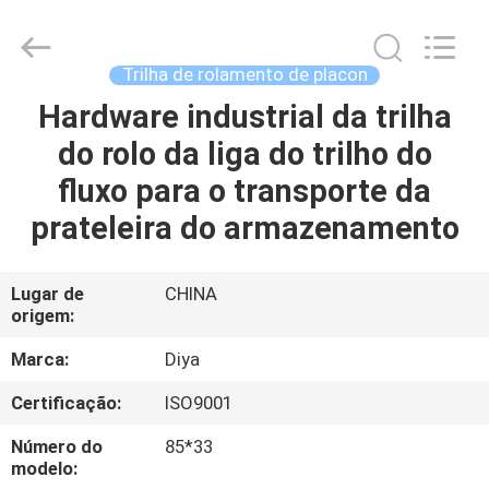
Diya
Industrial
Equipment
Co.,
Ltd..
Trilha de rolamento de placon
All
Rights
Reserved.
Hardware industrial da trilha
CASA
do rolo da liga do trilho do
PRODUTOS
fluxo para o transporte da
prateleira do armazenamento
SOBRE
NÓS
Lugar de
CHINA
origem:
EXCURSÃO
Marca:
Diya
DA
Certificação:
ISO9001
FÁBRICA
Número do
85*33
modelo: