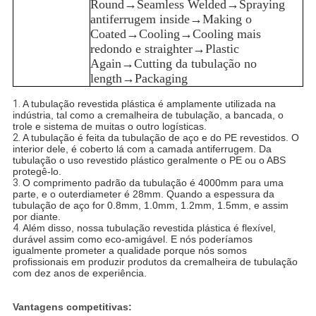
Round→Seamless Welded→Spraying
antiferrugem inside→Making o
Coated→Cooling→Cooling mais
redondo e straighter→Plastic
Again→Cutting da tubulação no
length→Packaging
1.
A tubulação revestida plástica é amplamente utilizada na
indústria, tal como a cremalheira de tubulação, a bancada, o
trole e sistema de muitas o outro logísticas.
2.
A tubulação é feita da tubulação de aço e do PE revestidos. O
interior dele, é coberto lá com a camada antiferrugem. Da
tubulação o uso revestido plástico geralmente o PE ou o ABS
protegê-lo.
3.
O comprimento padrão da tubulação é 4000mm para uma
parte, e o outerdiameter é 28mm. Quando a espessura da
tubulação de aço for 0.8mm, 1.0mm, 1.2mm, 1.5mm, e assim
por diante.
4.
Além disso, nossa tubulação revestida plástica é flexível,
durável assim como eco-amigável. E nós poderíamos
igualmente prometer a qualidade porque nós somos
profissionais em produzir produtos da cremalheira de tubulação
com dez anos de experiência.
Vantagens competitivas: