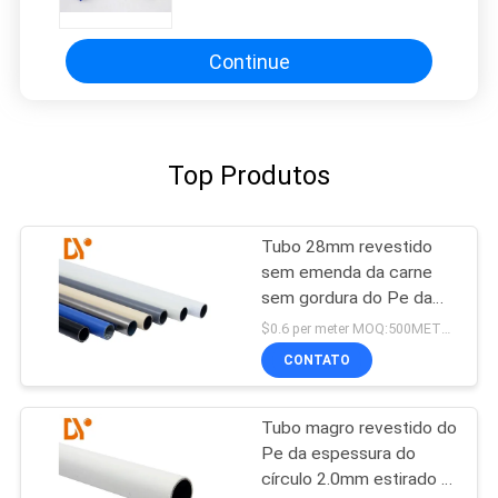
gordura da tubulação diâmetro
exterior de 27,8 - 28 milímetros
Continue
Top Produtos
Tubo 28mm revestido
sem emenda da carne
sem gordura do Pe da
certificação do Ce
$0.6 per meter MOQ:500METERS
CONTATO
Tubo magro revestido do
Pe da espessura do
círculo 2.0mm estirado a