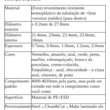
Material
(Fora) revestimento resistente
termoplástico da tubulação de +Iron
+erosion (médio) (para dentro)
Diâmetro
± 0.2mm de 27.8mm
exterior
Diâmetro
21.4mm, 23mm, 23.4mm, 23.8mm,
interno
24mm
Espessura
0.7mm, 0.8mm, 1.0mm, 1.2mm, 2.0mm
Cores
Vermelho, amarelo, azul, verde, preto,
marfim, esbranquiçado, branco da
porcelana, creme-colorido,
Empalideça - azul, obscuridade - o cinza
azul, cinzento, de prata
Comprimento
4000-4010mm pela parte, mas pode ser
padrão
cortado em todo o comprimento como
você como
Superfície
Material de PE+ESD
Processamento
Steel→Clean&Cut→Make laminado ele