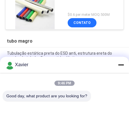
$0.6 per meter MOQ:500M
CONTATO
tubo magro
Tubulação estática preta do ESD anti, estrutura ereta do
quadro da tubulação revestida plástica
Xavier
Diâmetro revestido plástico da prova 28mm da oxidação da
tubulação do ESD para a estrutura flexível
9:46 PM
O Pe magro da pasta Od28mm revestiu a tubulação de aço
para sistemas da cremalheira
Good day, what product are you looking for?
Categorias populares
Todos
Conector Magro Do 
Tubo Magro