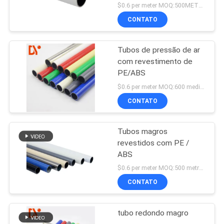
frio
$0.6 per meter MOQ:500METERS
CONTATO
Tubos de pressão de ar
com revestimento de
PE/ABS
$0.6 per meter MOQ:600 medidores
CONTATO
Tubos magros
revestidos com PE /
ABS
$0.6 per meter MOQ:500 metros.
CONTATO
tubo redondo magro