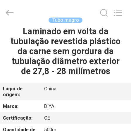
Diya
Industrial
Equipment
Co.,
Ltd..
Tubo magro
All
Rights
Reserved.
Laminado em volta da
CASA
tubulação revestida plástico
PRODUTOS
da carne sem gordura da
tubulação diâmetro exterior
SOBRE
de 27,8 - 28 milímetros
NÓS
Lugar de
China
origem:
EXCURSÃO
DA
Marca:
DIYA
FÁBRICA
Certificação:
CE
Quantidade de
500m