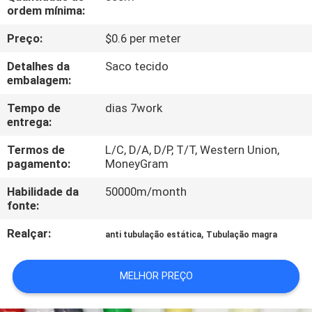
CONTROLE
ordem mínima:
DA
Preço:
$0.6 per meter
QUALIDADE
Detalhes da
Saco tecido
embalagem:
CONTACTE-
Tempo de
dias 7work
NOS
entrega:
Termos de
L/C, D/A, D/P, T/T, Western Union,
pagamento:
MoneyGram
NOTÍCIA
Habilidade da
50000m/month
fonte:
CASOS
Realçar:
,
anti tubulação estática
Tubulação magra
PEÇA
MELHOR PREÇO
UMAS
CITAÇÕES