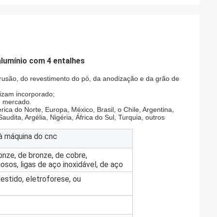
 alumínio com 4 entalhes
rusão, do revestimento do pó, da anodização e da grão de
izam incorporado;
de mercado.
ca do Norte, Europa, México, Brasil, o Chile, Argentina,
udita, Argélia, Nigéria, África do Sul, Turquia, outros
à máquina do cnc
onze, de bronze, de cobre,
osos, ligas de aço inoxidável, de aço
estido, eletroforese, ou