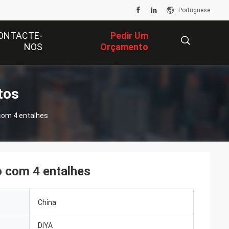
Portuguese
ONTACTE-
Pedir Um
NOS
Orçamento
描
tos
 com 4 entalhes
述
io com 4 entalhes
China
DIYA