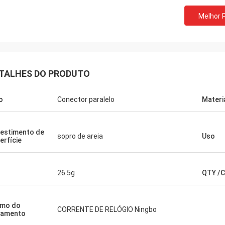
Melhor 
Telecomunicações de Huawei
ós compramos sempre o carro do
TALHES DO PRODUTO
ador e a tabela de trabalho. Esta é a
a de serviços rápida e morna.
o
Conector paralelo
Materi
estimento de
sopro de areia
Uso
erfície
26.5g
QTY /
rmo do
CORRENTE DE RELÓGIO Ningbo
gamento