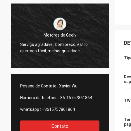
Thinh-Vietname
Olá!, johnson, arranja por favor 12000
Sim, n
DE
medidores 2808 de tubo magro, cor do
totaliz
marfim.
empres
Tip
Rev
sup
Pessoa de Contato :
Xavier Wu
Número de telefone :
86-15757861864
TW
whatsapp :
+8615757861864
Te
pa
Contato