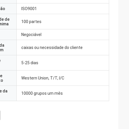
ção
ISO9001
de de
100 partes
nima
Negociável
 da
caixas ou necessidade do cliente
em
e
5-25 dias
e
Western Union, T/T, l/C
to
e da
10000 grupos um mês