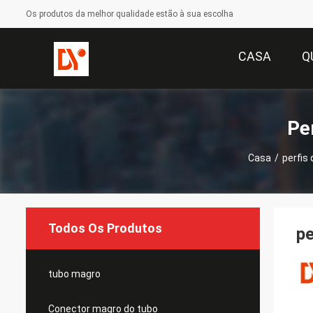
Os produtos da melhor qualidade estão à sua escolha
CASA
Q
Pe
Casa
/
perfis
Todos Os Produtos
pe
tubo magro
Conector magro do tubo