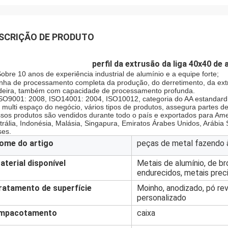
SCRIÇÃO DE PRODUTO
perfil da extrusão da liga 40x40 de
obre 10 anos de experiência industrial de alumínio e a equipe forte;
linha de processamento completa da produção, do derretimento, da ext
eira, também com capacidade de processamento profunda.
ISO9001: 2008, ISO14001: 2004, ISO10012, categoria do AA estandard
o multi espaço do negócio, vários tipos de produtos, assegura partes 
sos produtos são vendidos durante todo o país e exportados para Ameri
trália, Indonésia, Malásia, Singapura, Emiratos Árabes Unidos, Arábia Sa
ses.
ome do artigo
peças de metal fazendo 
aterial disponível
Metais de alumínio, de br
endurecidos, metais preci
ratamento de superfície
Moinho, anodizado, pó rev
personalizado
mpacotamento
caixa