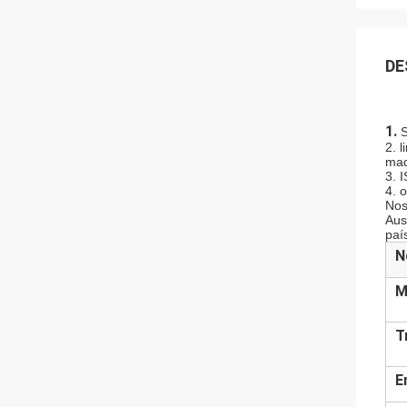
DE
1.
S
2. 
mad
3. 
4. 
Nos
Aus
paí
N
M
T
E