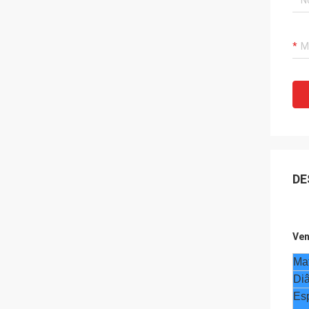
DE
Ven
Mat
Diâ
Es