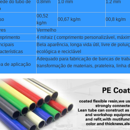
ede do tubo de
0.8mm
1.0 mm
1.2 mm
o
00,52
so
00,67 kg/m
00,8 kg/m
kg/m
res
Vermelho
mprimento
4 m/raiz ( comprimento personalizável, máxi
ncipais
Bela aparência, longa vida útil, livre de poluiç
acterísticas
ecológica e reciclável
Adequado para fabricação de bancas de trab
a de aplicação
transformação de materiais, prateleira, linha