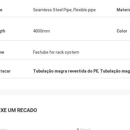
e
Seamless Steel Pipe, Flexible pipe
Materi
gth
4000mm
Color
me
Fastube for rack system
tacar
Tubulação magra revestida do PE
,
Tubulação mag
IXE UM RECADO