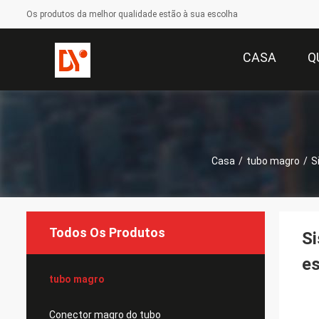
Os produtos da melhor qualidade estão à sua escolha
CASA
Q
Casa
/
tubo magro
/
S
Todos Os Produtos
S
es
tubo magro
Conector magro do tubo