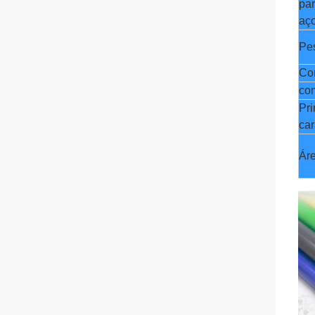
par
aç
Pe
Co
co
Pri
car
Áre