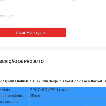
Enviar Mensagem
SCRIÇÃO DE PRODUTO
da Quente Industrial OD 28mm Beige PE revestido de aço flexível L
eriais
SPCC-HR+PE+Levedor
metro exterior
28 mm
pessura da