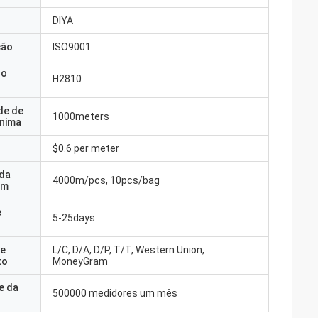
DIYA
ção
ISO9001
do
H2810
de de
1000meters
nima
$0.6 per meter
 da
4000m/pcs, 10pcs/bag
em
e
5-25days
e
L/C, D/A, D/P, T/T, Western Union,
to
MoneyGram
e da
500000 medidores um mês