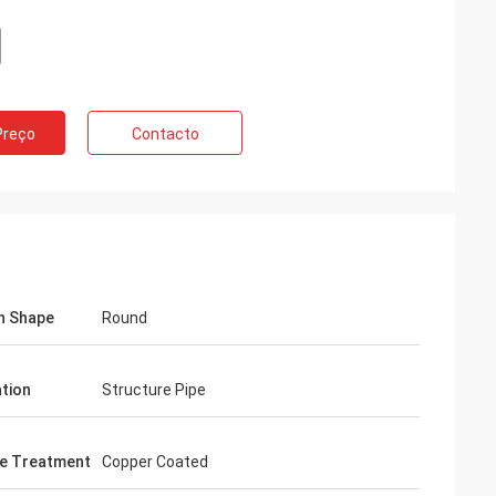
s de Huawei
Preço
Contacto
mpre o carro do
 trabalho. Esta é a
ida e morna.
n Shape
Round
ation
Structure Pipe
e Treatment
Copper Coated