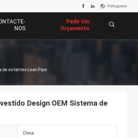
Portuguese
ONTACTE-
Pedir Um
NOS
Orçamento
描
 de estantes Lean Pipe
述
vestido Design OEM Sistema de
China