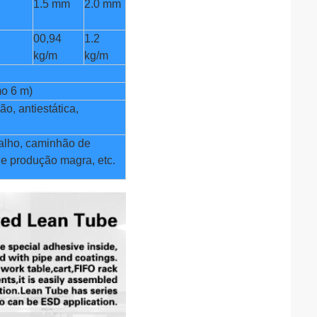
1.5 mm
2.0 mm
00,94
1.2
kg/m
kg/m
mo 6 m)
ão, antiestática,
alho, caminhão de
 de produção magra, etc.