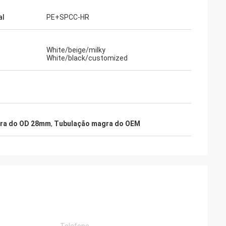
al
PE+SPCC-HR
White/beige/milky
White/black/customized
ra do OD 28mm
,
Tubulação magra do OEM