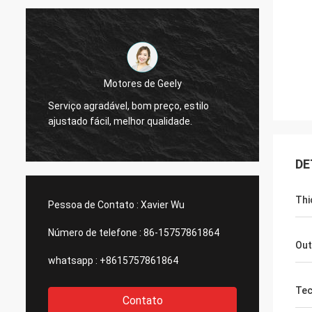
Motores de Geely
Olá!, j
Serviço agradável, bom preço, estilo
a
medido
ajustado fácil, melhor qualidade.
marfim
DE
Thi
Pessoa de Contato :
Xavier Wu
Número de telefone :
86-15757861864
Out
whatsapp :
+8615757861864
Tec
Contato