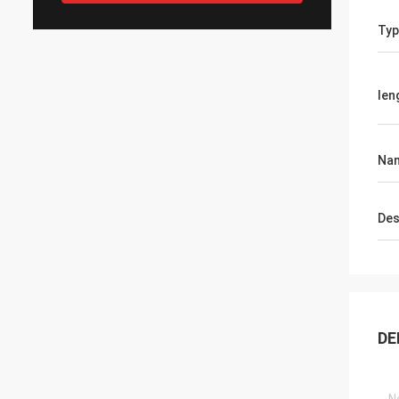
Typ
len
Na
Des
DE