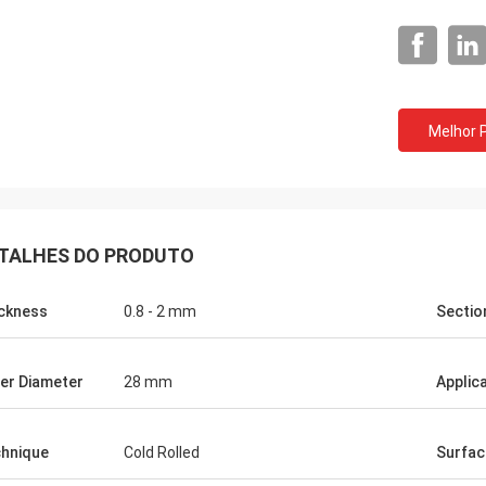
Thinh-Vietname
Telecomunicaçõe
Melhor 
ohnson, arranja por favor 12000
Sim, nós compramos se
res 2808 de tubo magro, cor do
totalizador e a tabela de
.
empresa de serviços ráp
TALHES DO PRODUTO
ckness
0.8 - 2 mm
Sectio
er Diameter
28 mm
Applic
hnique
Cold Rolled
Surfac