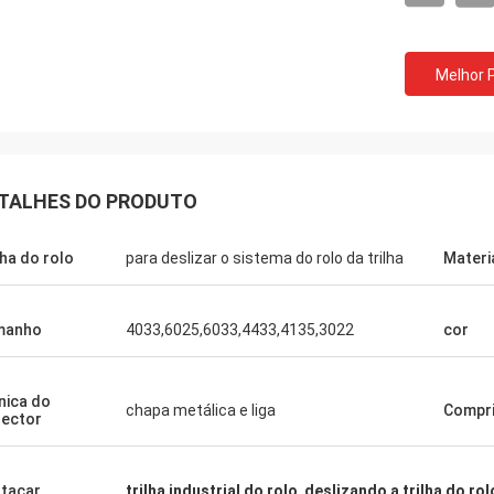
Melhor 
Thinh-Vietname
Telecomunicaçõe
ohnson, arranja por favor 12000
Sim, nós compramos se
res 2808 de tubo magro, cor do
totalizador e a tabela de
TALHES DO PRODUTO
.
empresa de serviços ráp
lha do rolo
para deslizar o sistema do rolo da trilha
Materi
manho
4033,6025,6033,4433,4135,3022
cor
nica do
chapa metálica e liga
Compr
ector
tacar
trilha industrial do rolo
,
deslizando a trilha do rol