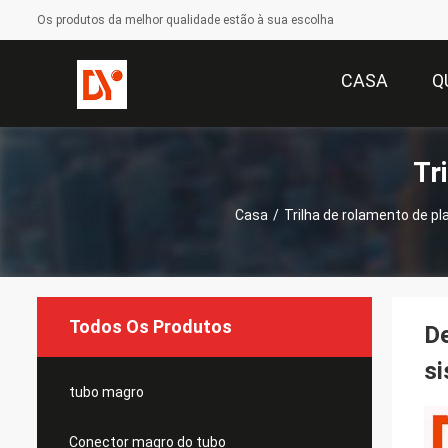
Os produtos da melhor qualidade estão à sua escolha
CASA
Q
Tr
Casa
/
Trilha de rolamento de pl
Todos Os Produtos
De
si
tubo magro
Conector magro do tubo