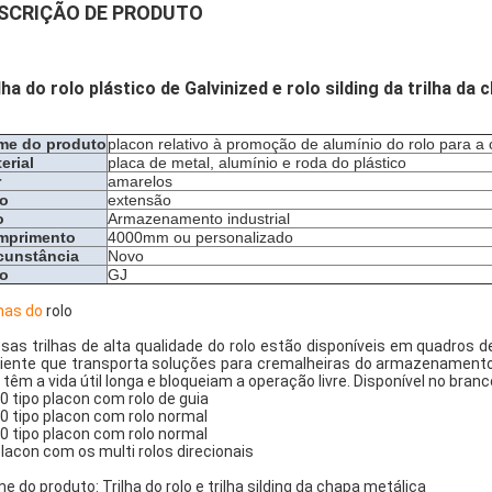
SCRIÇÃO DE PRODUTO
lha do rolo plástico de Galvinized e rolo silding da trilha da
me do produto
placon relativo à promoção de alumínio do rolo para a 
erial
placa de metal, alumínio e roda do plástico
r
amarelos
po
extensão
o
Armazenamento industrial
mprimento
4000mm ou personalizado
cunstância
Novo
po
GJ
lhas do
rolo
sas trilhas de alta qualidade do rolo estão disponíveis em quadros d
ciente que transporta soluções para cremalheiras do armazenamento. 
 têm a vida útil longa e bloqueiam a operação livre. Disponível no branc
0 tipo placon com rolo de guia
0 tipo placon com rolo normal
0 tipo placon com rolo normal
lacon com os multi rolos direcionais
e do produto: Trilha do rolo e trilha silding da chapa metálica