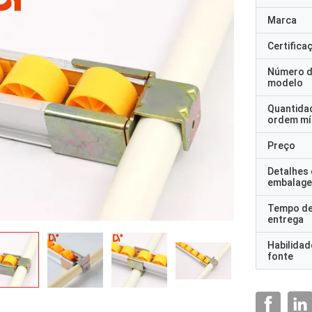
Marca
Certifica
Número 
modelo
Quantida
ordem mí
Preço
Detalhes
embalag
Tempo d
entrega
Habilidad
fonte