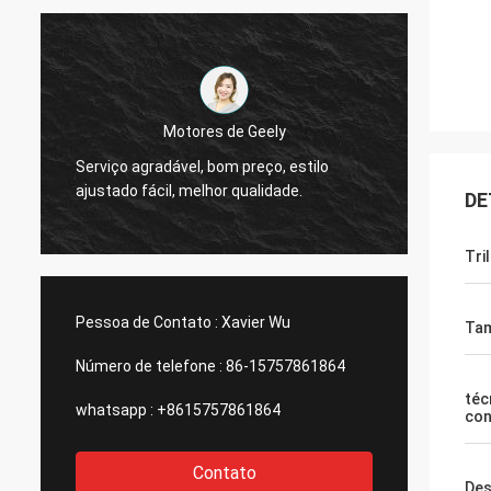
Motores de Geely
Olá!, j
Serviço agradável, bom preço, estilo
a
medido
ajustado fácil, melhor qualidade.
DE
marfim
Tri
Pessoa de Contato :
Xavier Wu
Ta
Número de telefone :
86-15757861864
téc
whatsapp :
+8615757861864
con
Contato
Des