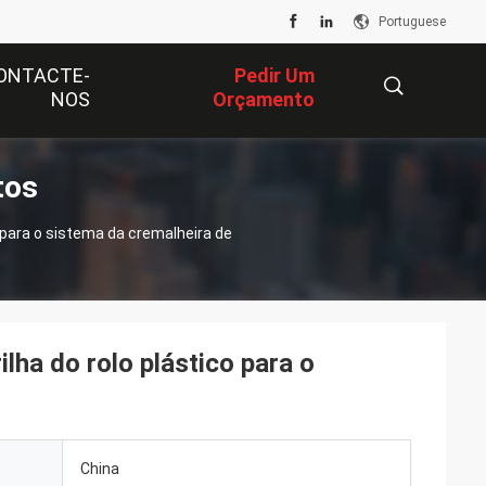
Portuguese
ONTACTE-
Pedir Um
NOS
Orçamento
tos
描
o para o sistema da cremalheira de
述
ilha do rolo plástico para o
China