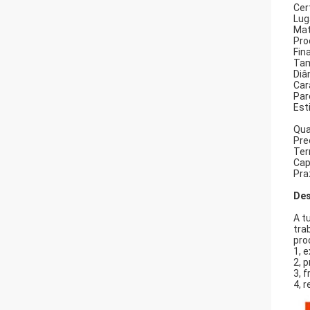
Cer
Lug
Mat
Pro
Fin
Tam
Diâ
Car
Par
Esti
Qua
Pre
Ter
Cap
Pra
Des
A t
tra
pro
1, 
2, 
3, f
4, 