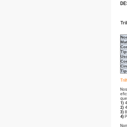
DE
Tri
No
Mat
Co
Ti
Us
Co
Cir
Ti
Tri
Nos
efi
que
1)
4
2)
4
3)
8
4)
P
Nom