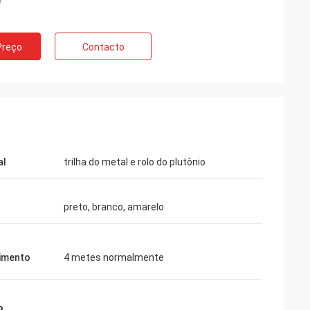
Preço
Contacto
s de Huawei
mpre o carro do
 trabalho. Esta é a
ida e morna.
al
trilha do metal e rolo do plutônio
preto, branco, amarelo
imento
4 metes normalmente
o