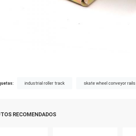
quetas:
industrial roller track
skate wheel conveyor rails
UTOS RECOMENDADOS