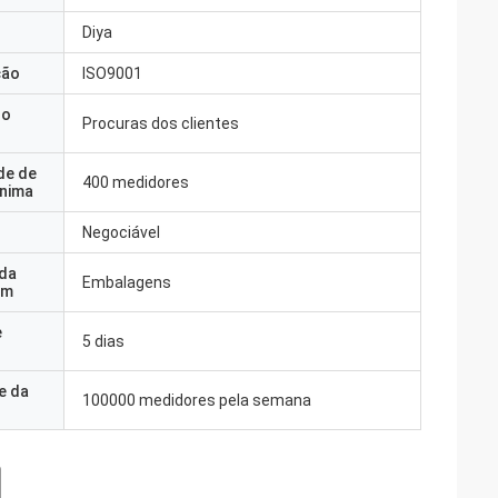
Diya
ção
ISO9001
do
Procuras dos clientes
de de
400 medidores
nima
Negociável
 da
Embalagens
em
e
5 dias
e da
100000 medidores pela semana