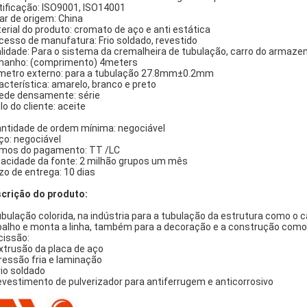
tificação: ISO9001, ISO14001
ar de origem: China
erial do produto: cromato de aço e anti estática
cesso de manufatura: Frio soldado, revestido
alidade: Para o sistema da cremalheira de tubulação, carro do arma
anho: (comprimento) 4meters
metro externo: para a tubulação 27.8mm±0.2mm
acterística: amarelo, branco e preto
ede densamente: série
lo do cliente: aceite
ntidade de ordem mínima: negociável
ço: negociável
mos do pagamento: TT /LC
acidade da fonte: 2 milhão grupos um mês
zo de entrega: 10 dias
crição do produto:
ubulação colorida, na indústria para a tubulação da estrutura como o 
balho e monta a linha, também para a decoração e a construção como 
cissão:
extrusão da placa de aço
pressão fria e laminação
rio soldado
revestimento de pulverizador para antiferrugem e anticorrosivo