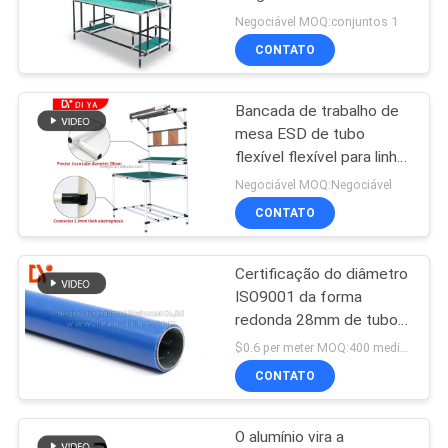
trabalho do ESD da
Negociável MOQ:conjuntos 1
tubulação da oficina -
MAPA
CONTATO
amigável
DO
Bancada de trabalho de
SITE
mesa ESD de tubo
flexível flexível para linha
de montagem industrial
PRIVACY
Negociável MOQ:Negociável
CONTATO
POLICY
Certificação do diâmetro
ISO9001 da forma
redonda 28mm de tubo
da carne sem gordura da
$0.6 per meter MOQ:400 medidores
cremalheira de Worshop
CONTATO
O alumínio vira a