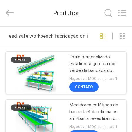
Diya
Industrial
Equipment
Produtos
Co.,
Ltd..
All
Rights
Reserved.
CASA
esd safe workbench fabricação online
PRODUTOS
Estilo personalizado
estático seguro da cor
SOBRE
verde da bancada do
NÓS
ESD anti para a cadeia
Negociável MOQ:conjuntos 1
de fabricação
CONTATO
EXCURSÃO
Medidores estáticos da
DA
bancada 4 da oficina os
FÁBRICA
anti/barra revestiram o
diâmetro 28mm da
Negociável MOQ:conjuntos 1