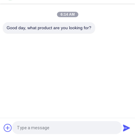
6:14 AM
Good day, what product are you looking for?
Categorias populares
Todos
Conector Magro Do 
Tubo Magro
Tubo
Acessórios Para 
Trilha De Rolamento 
Tubos Magros
De Placon
Tubulação Magra De 
Conector De 
Alumínio
Alumínio Da 
Tubulação
Acessórios Para 
Rodas Industriais 
Tubos De Alumínio
Do Rodízio
Pedir um orçamento