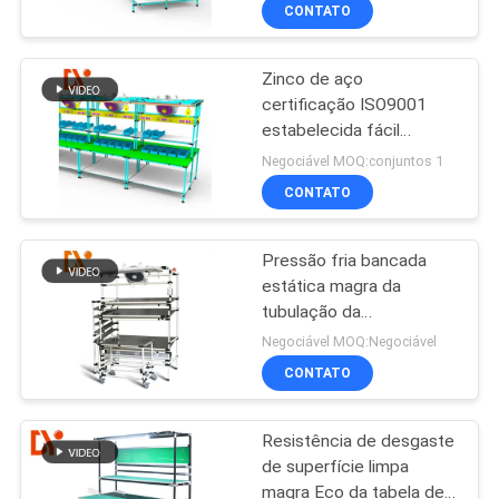
tubulação
CONTROLE
CONTATO
DA
Zinco de aço
QUALIDADE
certificação ISO9001
estabelecida fácil
CONTACTE-
chapeada da anti
Negociável MOQ:conjuntos 1
bancada estática
NOS
CONTATO
Pressão fria bancada
NOTÍCIA
estática magra da
tubulação da
CASOS
anti/rolamento para
Negociável MOQ:Negociável
indústrias
CONTATO
PEÇA
Resistência de desgaste
UMAS
de superfície limpa
CITAÇÕES
magra Eco da tabela de