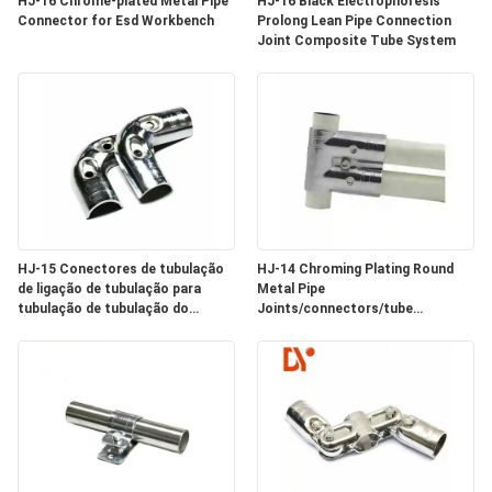
HJ-16 Chrome-plated Metal Pipe
HJ-16 Black Electrophoresis
Connector for Esd Workbench
Prolong Lean Pipe Connection
Joint Composite Tube System
MAPA
DO
SITE
PRIVACY
POLICY
HJ-15 Conectores de tubulação
HJ-14 Chroming Plating Round
de ligação de tubulação para
Metal Pipe
tubulação de tubulação do
Joints/connectors/tube
sistema de estante de tubulação
Connector 3 Way para Lean Pipe
System Assembly Line