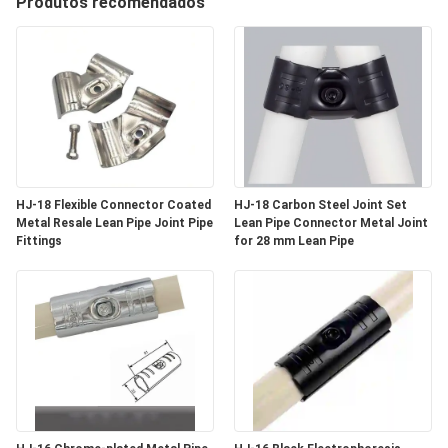
Produtos recomendados
CONTROLE
DA
QUALIDADE
CONTACTE-
NOS
HJ-18 Flexible Connector Coated
HJ-18 Carbon Steel Joint Set
Metal Resale Lean Pipe Joint Pipe
Lean Pipe Connector Metal Joint
NOTÍCIA
Fittings
for 28 mm Lean Pipe
CASOS
PEÇA
UMAS
CITAÇÕES