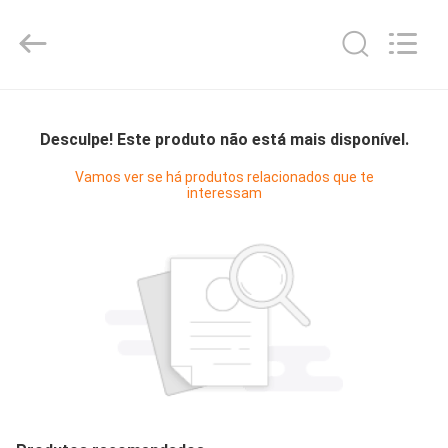
Diya
Industrial
Equipment
Co.,
Ltd..
All
Rights
Reserved.
CASA
Desculpe! Este produto não está mais disponível.
PRODUTOS
Vamos ver se há produtos relacionados que te
interessam
SOBRE
NÓS
EXCURSÃO
DA
FÁBRICA